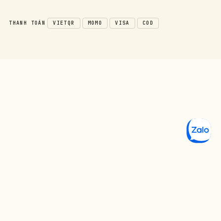
THANH TOÁN
VIETQR
MOMO
VISA
COD