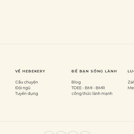
VỀ HEBEKERY
ĐỂ BẠN SỐNG LÀNH
LU
Câu chuyện
Blog
Za
Đội ngũ
TDEE - BMI - BMR
Me
Tuyển dụng
công thức lành mạnh