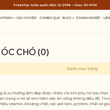
Freeship toàn quốc đơn từ 299k • Giao 2h HCM
N PHẨM
CÂU CHUYỆN
COMBO QUÀ
BLOG
DOANH NGHIỆP
LIÊ
ÓC CHÓ (0)
Danh mục trống
g là xu hướng làm đẹp được nhiều chị em phụ nữ lựa chọn
uan trọng vì nó sẽ kìm hãm việc ăn uống không điều độ. T
hiều vitamin, khoáng chất, các axit béo, protein, chất xơ 