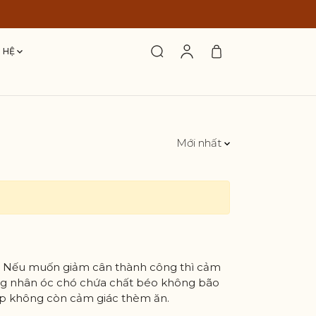
N HỆ
Mới nhất
Mới nhất
A - Z
Z - A
Giá tăng dần
. Nếu muốn giảm cân thành công thì cảm
Giá giảm dần
rong nhân óc chó chứa chất béo không bão
giúp không còn cảm giác thèm ăn.