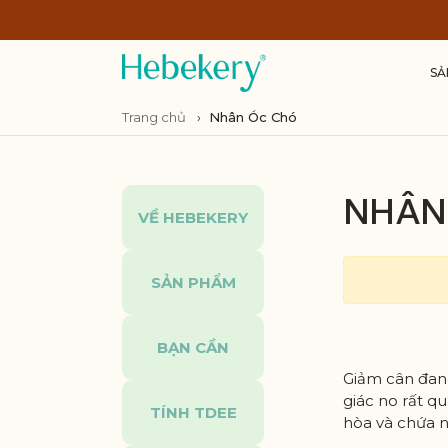
SẢ
Trang chủ
›
Nhân Óc Chó
NHÂN 
VỀ HEBEKERY
SẢN PHẨM
BẠN CẦN
Giảm cân đan
giác no rất q
TÍNH TDEE
hòa và chứa n