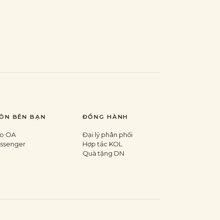
ÔN BÊN BẠN
ĐỒNG HÀNH
lo OA
Đại lý phân phối
ssenger
Hợp tác KOL
Quà tặng DN