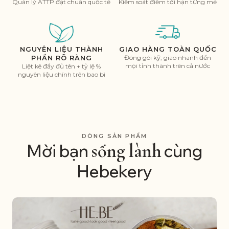
Quản lý ATTP đạt chuẩn quốc tế
Kiểm soát điểm tới hạn từng mẻ
NGUYÊN LIỆU THÀNH
GIAO HÀNG TOÀN QUỐC
PHẦN RÕ RÀNG
Đóng gói kỹ, giao nhanh đến
mọi tỉnh thành trên cả nước
Liệt kê đầy đủ tên + tỷ lệ %
nguyên liệu chính trên bao bì
DÒNG SẢN PHẨM
sống lành
Mời bạn
cùng
Hebekery