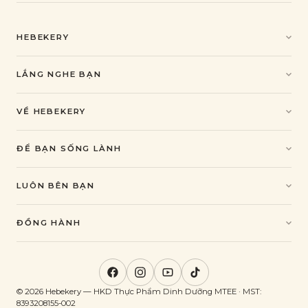
HEBEKERY
Sản phẩm
Combo quà
LẮNG NGHE BẠN
Best-seller
Liên hệ
Mới ra mắt
FAQ
VỀ HEBEKERY
Chính sách đổi trả
Câu chuyện
Bảo mật
Đội ngũ
ĐỂ BẠN SỐNG LÀNH
Tuyển dụng
Blog
TDEE - BMI - BMR
LUÔN BÊN BẠN
công thức lành mạnh
Zalo OA
Messenger
ĐỒNG HÀNH
Đại lý phân phối
Hợp tác KOL
Quà tặng DN
© 2026 Hebekery — HKD Thực Phẩm Dinh Dưỡng MTEE · MST:
8393208155-002