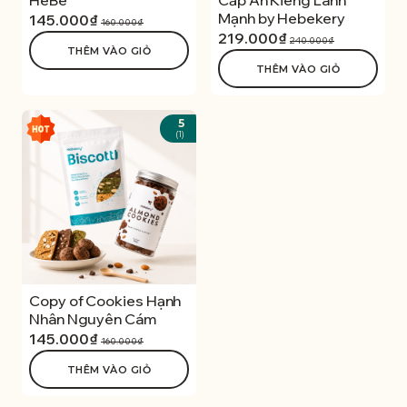
HeBe
Cấp Ăn Kiêng Lành
Mạnh by Hebekery
145.000₫
160.000₫
219.000₫
240.000₫
THÊM VÀO GIỎ
THÊM VÀO GIỎ
5
(1)
Copy of Cookies Hạnh
Nhân Nguyên Cám
145.000₫
160.000₫
THÊM VÀO GIỎ