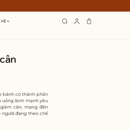
N HỆ
 cân
ại bánh có thành phần
ăn uống lành mạnh yêu
ệc giảm cân, mang đến
o người đang theo chế