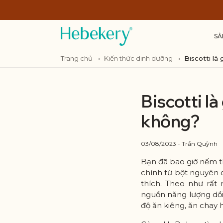
SẢ
Trang chủ
›
Kiến thức dinh dưỡng
›
Biscotti là
Biscotti l
không?
03/08/2023 - Trần Quỳnh
Bạn đã bao giờ nếm t
chính từ bột nguyên 
thích. Theo như rất 
nguồn năng lượng dồi
độ ăn kiêng, ăn chay 