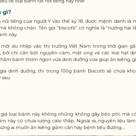
u về loại bánh rất nổi tiếng này nhé!
à gì?
 nổi tiếng của người Ý vào thế kỷ 18, được mệnh danh là
 mà không chán. Tên gọi “biscotti” có nghĩa là “nướng hai 
ánh này.
ỉ mới du nhập vào thị trường Việt Nam trong thời gian 
bởi chỉ cần bột nguyên cám, mật ong và các loại hạt di
phẩm bánh thơm ngon vừa dinh dưỡng vừa giúp ăn kiêng, g
gia dinh dưỡng, thì trong 100g bánh Biscotti sẽ chứa kh
 sau:
 giá loại bánh này không những không gây béo phì, mà cò
ẩm này có chưa lượng calo thấp. Ngoài ra, nguyên liệu làm 
ững ai muốn ăn kiêng giảm cân hay bệnh tiểu đường….