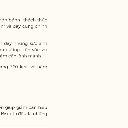
 món bánh “thách thức
lần” và đây cũng chính
gần đây nhưng sức ảnh
nh dưỡng trộn vào với
iảm cân lành mạnh.
oảng 360 kcal và hàm
n giúp giảm cân hiệu
Biscotti đều là những