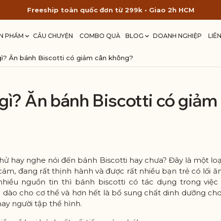
Freeship toàn quốc đơn từ 299k • Giao 2h HCM
N PHẨM
CÂU CHUYỆN
COMBO QUÀ
BLOG
DOANH NGHIỆP
LIÊ
 gì? Ăn bánh Biscotti có giảm cân không?
à gì? Ăn bánh Biscotti có giảm
hử hay nghe nói đến bánh Biscotti hay chưa? Đây là một lo
cám, đang rất thịnh hành và được rất nhiều bạn trẻ có lối 
nhiều nguồn tin thì bánh biscotti có tác dụng trong vi
 dào cho cơ thể và hơn hết là bổ sung chất dinh dưỡng ch
hay người tập thể hình.