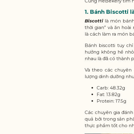
Cùng HeBekery tìm hiể
1. Bánh Biscotti l
Biscotti
là món bánh
thời gian” và ăn hoài
là cách làm ra món b
Bánh biscotti tuy ch
hưởng không hề nhỏ, 
nhau là đã có thành 
Và theo các chuyên 
lượng dinh dưỡng như
Carb: 48.32g
Fat: 13.82g
Protein: 17.5g
Các chuyên gia đánh
quả bởi trong sản ph
thực phẩm tốt cho nh