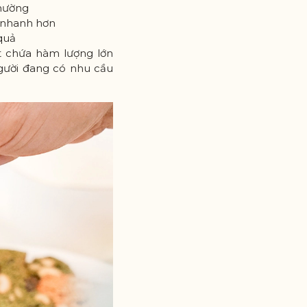
thường
n nhanh hơn
quả
ất chứa hàm lượng lớn
người đang có nhu cầu